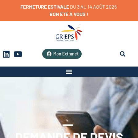
FERMETURE
ESTIVALE
D
U
3
A
U
1
4
A
O
Û
T
2
0
2
6
BON
ÉTÉ
À
VOUS
!
Mon Extranet
DEMANDE DE DEVIS