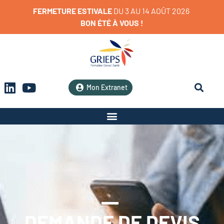
FERMETURE
ESTIVALE
D
U
3
A
U
1
4
A
O
Û
T
2
0
2
6
BON
ÉTÉ
À
VOUS
!
Mon Extranet
DEMANDE DE DEVIS