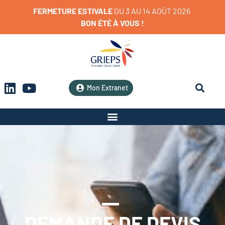
FERMETURE
ESTIVALE
D
U
3
A
U
1
4
A
O
Û
T
2
0
2
6
BON
ÉTÉ
À
VOUS
!
Mon Extranet
DEMANDE DE DEVIS