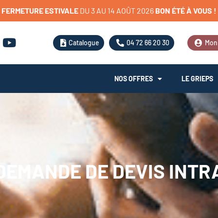
FERMETURE
ESTIVALE
D
U
3
A
U
1
4
A
O
Û
T
2
0
2
6
BON
ÉTÉ
À
VOUS
!
Catalogue
04 72 66 20 30
Mon
NOS OFFRES
LE GRIEPS
DEMANDE DE DEVIS INTR