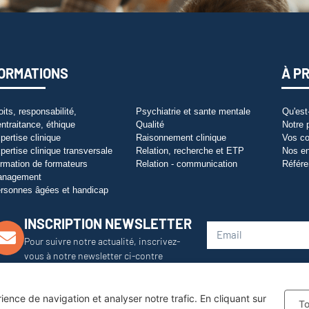
ORMATIONS
À P
oits, responsabilité,
Psychiatrie et sante mentale
Qu'est
entraitance, éthique
Qualité
Notre 
pertise clinique
Raisonnement clinique
Vos co
pertise clinique transversale
Relation, recherche et ETP
Nos e
rmation de formateurs
Relation - communication
Référe
anagement
rsonnes âgées et handicap
INSCRIPTION NEWSLETTER
Pour suivre notre actualité, inscrivez-
vous à notre newsletter ci-contre
ence de navigation et analyser notre trafic. En cliquant sur
To