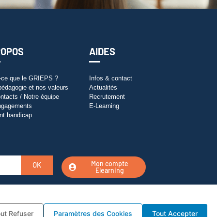
ROPOS
AIDES
-ce que le GRIEPS ?
Infos & contact
pédagogie et nos valeurs
Actualités
ntacts / Notre équipe
Recrutement
ngagements
E-Learning
nt handicap
Mon compte
OK
Elearning
ut Refuser
Paramètres des Cookies
Tout Accepter