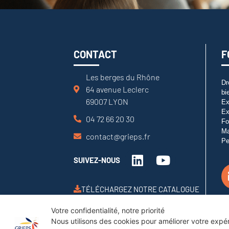
CONTACT
F
Les berges du Rhône
Dr
64 avenue Leclerc
bi
69007 LYON
Ex
Ex
04 72 66 20 30
Fo
M
contact@grieps.fr
Pe
SUIVEZ-NOUS
TÉLÉCHARGEZ NOTRE CATALOGUE
Votre confidentialité, notre priorité
Nous utilisons des cookies pour améliorer votre expéri