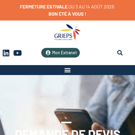
FERMETURE
ESTIVALE
D
U
3
A
U
1
4
A
O
Û
T
2
0
2
6
BON
ÉTÉ
À
VOUS
!
Mon Extranet
DEMANDE DE DEVIS