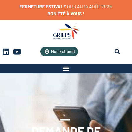
FERMETURE
ESTIVALE
D
U
3
A
U
1
4
A
O
Û
T
2
0
2
6
BON
ÉTÉ
À
VOUS
!
Mon Extranet
DEMANDE DE