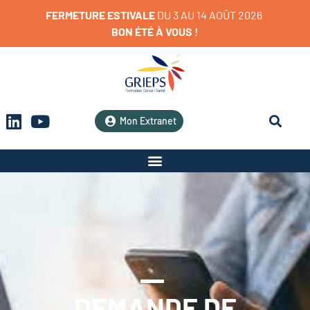
FERMETURE
ESTIVALE
D
U
3
A
U
1
4
A
O
Û
T
2
0
2
6
BON
ÉTÉ
À
VOUS
!
Mon Extranet
DEMANDE DE