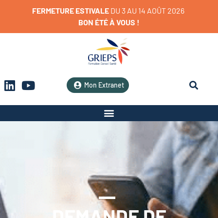
FERMETURE
ESTIVALE
D
U
3
A
U
1
4
A
O
Û
T
2
0
2
6
BON
ÉTÉ
À
VOUS
!
Mon Extranet
DEMANDE DE