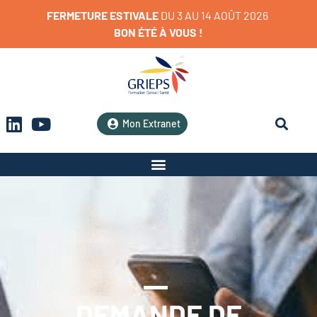
FERMETURE
ESTIVALE
D
U
3
A
U
1
4
A
O
Û
T
2
0
2
6
BON
ÉTÉ
À
VOUS
!
Mon Extranet
DEMANDE DE