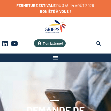
FERMETURE
ESTIVALE
D
U
3
A
U
1
4
A
O
Û
T
2
0
2
6
BON
ÉTÉ
À
VOUS
!
Mon Extranet
DEMANDE DE