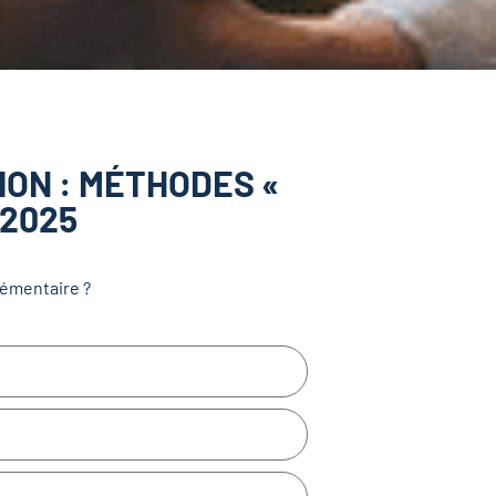
ON : MÉTHODES «
V2025
lémentaire ?