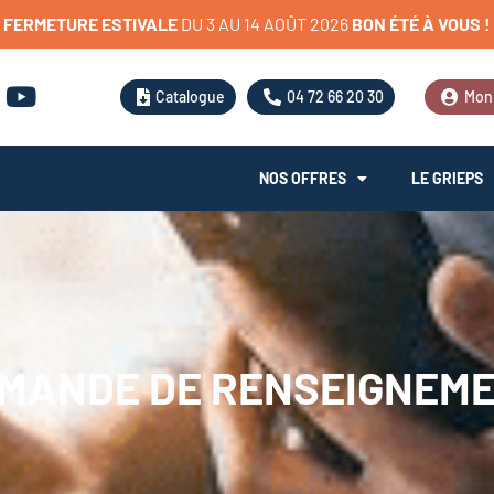
FERMETURE
ESTIVALE
D
U
3
A
U
1
4
A
O
Û
T
2
0
2
6
BON
ÉTÉ
À
VOUS
!
Catalogue
04 72 66 20 30
Mon
NOS OFFRES
LE GRIEPS
MANDE DE RENSEIGNEM