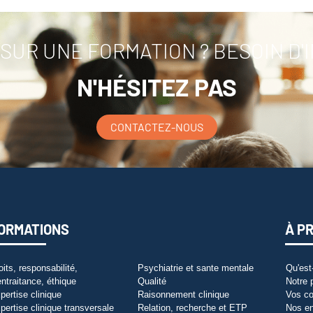
SUR UNE FORMATION ? BESOIN D'
N'HÉSITEZ PAS
CONTACTEZ-NOUS
ORMATIONS
À P
oits, responsabilité,
Psychiatrie et sante mentale
Qu'est
entraitance, éthique
Qualité
Notre 
pertise clinique
Raisonnement clinique
Vos co
pertise clinique transversale
Relation, recherche et ETP
Nos e