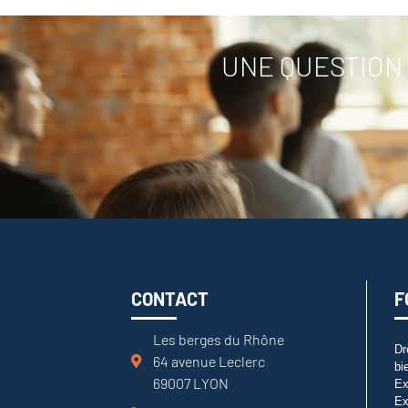
UNE QUESTION 
CONTACT
F
Les berges du Rhône
Dr
64 avenue Leclerc
bi
69007 LYON
Ex
Ex