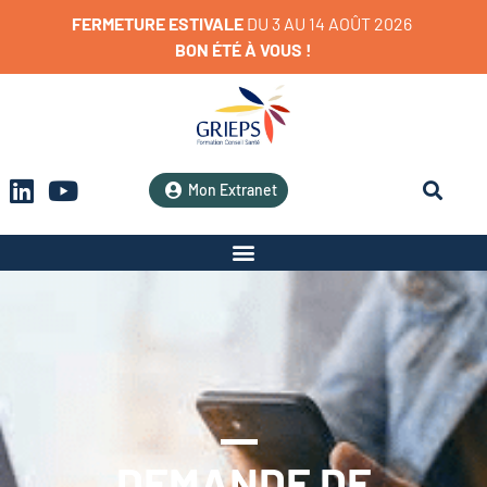
FERMETURE
ESTIVALE
D
U
3
A
U
1
4
A
O
Û
T
2
0
2
6
BON
ÉTÉ
À
VOUS
!
Mon Extranet
DEMANDE DE