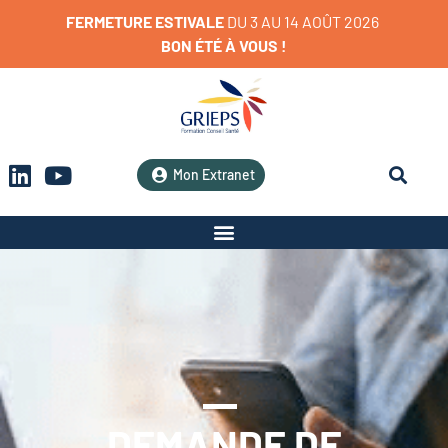
FERMETURE
ESTIVALE
D
U
3
A
U
1
4
A
O
Û
T
2
0
2
6
BON
ÉTÉ
À
VOUS
!
Mon Extranet
DEMANDE DE