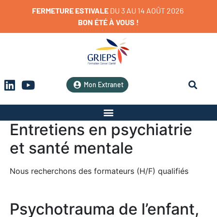
FERMETURE
ESTIVALE
D
U
3
A
U
1
4
A
O
Û
T
2
0
2
6
BON
ÉTÉ
À
VOUS
!
Mon Extranet
Entretiens en psychiatrie
et santé mentale
Nous recherchons des formateurs (H/F) qualifiés
Psychotrauma de l’enfant,