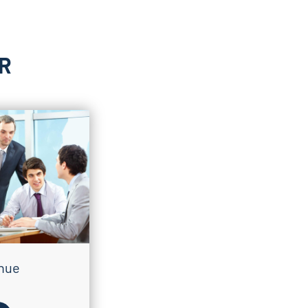
R
inue