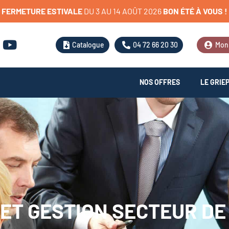
FERMETURE
ESTIVALE
D
U
3
A
U
1
4
A
O
Û
T
2
0
2
6
BON
ÉTÉ
À
VOUS
!
Catalogue
04 72 66 20 30
Mon
NOS OFFRES
LE GRIE
 ET GESTION SECTEUR DE