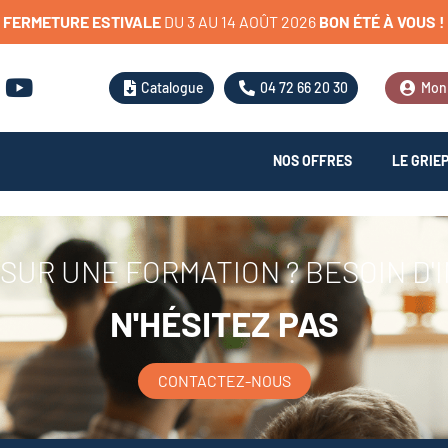
FERMETURE
ESTIVALE
D
U
3
A
U
1
4
A
O
Û
T
2
0
2
6
BON
ÉTÉ
À
VOUS
!
Catalogue
04 72 66 20 30
Mon
NOS OFFRES
LE GRIE
SUR UNE FORMATION ? BESOIN D'
N'HÉSITEZ PAS
CONTACTEZ-NOUS