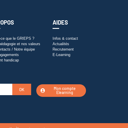
ROPOS
AIDES
-ce que le GRIEPS ?
Infos & contact
pédagogie et nos valeurs
Actualités
ntacts / Notre équipe
Recrutement
ngagements
E-Learning
nt handicap
Mon compte
OK
Elearning