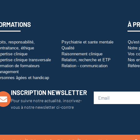
ORMATIONS
À P
oits, responsabilité,
Psychiatrie et sante mentale
Qu'est
entraitance, éthique
Qualité
Notre 
pertise clinique
Raisonnement clinique
Vos co
pertise clinique transversale
Relation, recherche et ETP
Nos e
rmation de formateurs
Relation - communication
Référe
anagement
rsonnes âgées et handicap
INSCRIPTION NEWSLETTER
Pour suivre notre actualité, inscrivez-
vous à notre newsletter ci-contre