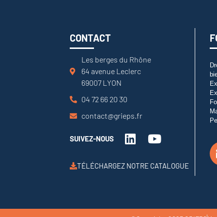
CONTACT
F
Les berges du Rhône
Dr
64 avenue Leclerc
bi
69007 LYON
Ex
Ex
04 72 66 20 30
Fo
M
contact@grieps.fr
Pe
SUIVEZ-NOUS
TÉLÉCHARGEZ NOTRE CATALOGUE