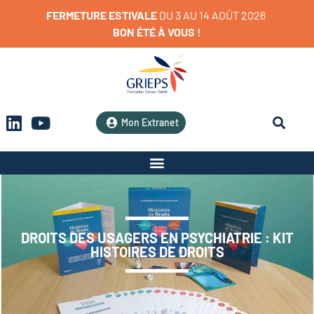
FERMETURE
ESTIVALE
D
U
3
A
U
1
4
A
O
Û
T
2
0
2
6
BON
ÉTÉ
À
VOUS
!
Mon Extranet
DROITS DES USAGERS EN PSYCHIATRIE : KIT
HISTOIRES DE DROITS