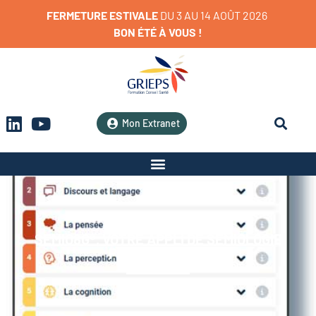
FERMETURE
ESTIVALE
D
U
3
A
U
1
4
A
O
Û
T
2
0
2
6
BON
ÉTÉ
À
VOUS
!
Mon Extranet
SEMIO8G®, VOTRE APPLI DE SÉMIOLOGIE
PSYCHIATRIQUE