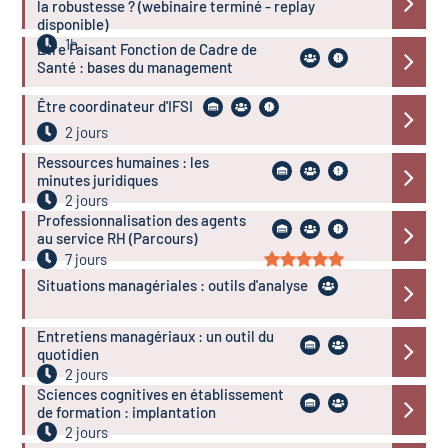
la robustesse ? (webinaire terminé - replay
disponible)
1h
Être Faisant Fonction de Cadre de
Santé : bases du management
Être coordinateur d'IFSI
2 jours
Ressources humaines : les
minutes juridiques
2 jours
Professionnalisation des agents
au service RH (Parcours)
7 jours
Situations managériales : outils d'analyse
Entretiens managériaux : un outil du
quotidien
2 jours
Sciences cognitives en établissement
de formation : implantation
2 jours