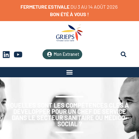
FERMETURE
ESTIVALE
D
U
3
A
U
1
4
A
O
Û
T
2
0
2
6
BON
ÉTÉ
À
VOUS
!
Mon Extranet
QUELLES SONT LES COMPÉTENCES CLÉS À
DÉVELOPPER POUR UN CHEF DE SERVICE
DANS LE SECTEUR SANITAIRE OU MÉDICO-
SOCIAL ?