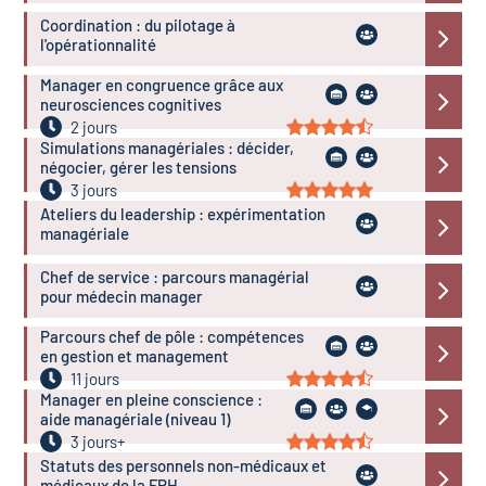
Coordination : du pilotage à
l'opérationnalité
Manager en congruence grâce aux
neurosciences cognitives
2 jours
Simulations managériales : décider,
négocier, gérer les tensions
3 jours
Ateliers du leadership : expérimentation
managériale
Chef de service : parcours managérial
pour médecin manager
Parcours chef de pôle : compétences
en gestion et management
11 jours
Manager en pleine conscience :
aide managériale (niveau 1)
3 jours+
Statuts des personnels non-médicaux et
médicaux de la FPH