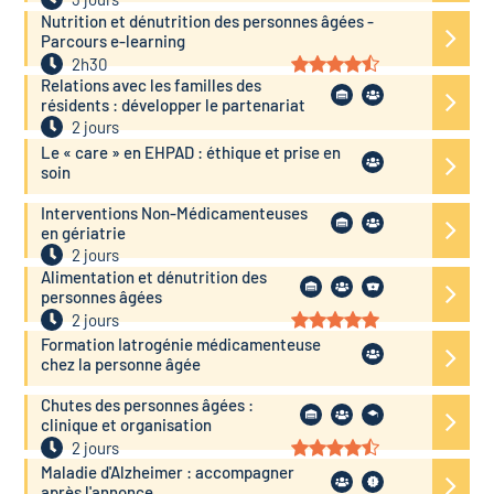
Nutrition et dénutrition des personnes âgées -
Parcours e-learning
2h30
Relations avec les familles des
résidents : développer le partenariat
2 jours
Le « care » en EHPAD : éthique et prise en
soin
Interventions Non-Médicamenteuses
en gériatrie
2 jours
Alimentation et dénutrition des
personnes âgées
2 jours
Formation Iatrogénie médicamenteuse
chez la personne âgée
Chutes des personnes âgées :
clinique et organisation
2 jours
Maladie d'Alzheimer : accompagner
après l'annonce