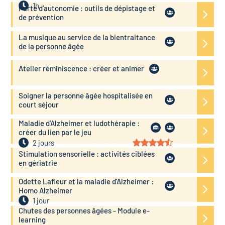
1h
Perte d'autonomie : outils de dépistage et
de prévention
La musique au service de la bientraitance
de la personne âgée
Atelier réminiscence : créer et animer
Soigner la personne âgée hospitalisée en
court séjour
Maladie d’Alzheimer et ludothérapie :
créer du lien par le jeu
2 jours
Stimulation sensorielle : activités ciblées
en gériatrie
Odette Lafleur et la maladie d'Alzheimer :
Homo Alzheimer
1 jour
Chutes des personnes âgées - Module e-
learning