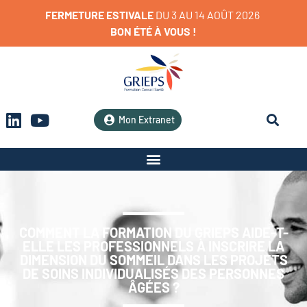
FERMETURE
ESTIVALE
D
U
3
A
U
1
4
A
O
Û
T
2
0
2
6
BON
ÉTÉ
À
VOUS
!
Mon Extranet
COMMENT LA FORMATION DU GRIEPS AIDE-T-
ELLE LES PROFESSIONNELS À INSCRIRE LA
DIMENSION DU SOMMEIL DANS LES PROJETS
DE SOINS INDIVIDUALISÉS DES PERSONNES
ÂGÉES ?