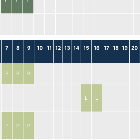
7
8
9
10
11
12
13
14
15
16
17
18
19
20
P
P
P
L
L
P
P
P