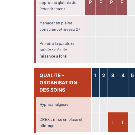
P
P
P
P
approche globale de
l’encadrement
Manager en pleine
conscience (niveau 2)
Prendre la parole en
public : clés de
l'aisance à l'oral
QUALITE -
1
2
3
4
5
ORGANISATION
DES SOINS
Hypnoanalgésie
CREX : mise en place et
L
L
pilotage