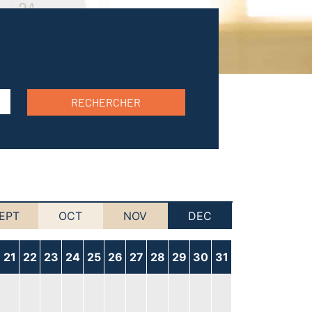
RECHERCHER
EPT
OCT
NOV
DEC
21
22
23
24
25
26
27
28
29
30
31