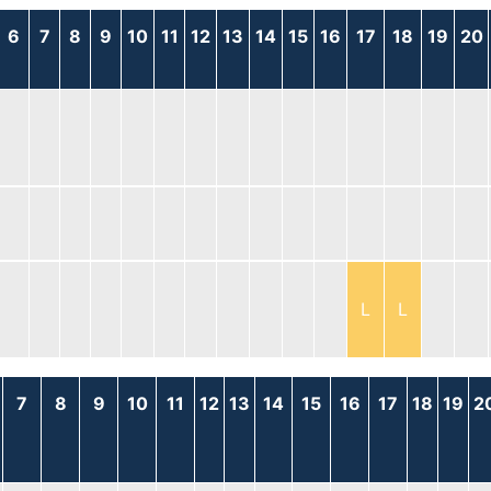
6
7
8
9
10
11
12
13
14
15
16
17
18
19
20
L
L
7
8
9
10
11
12
13
14
15
16
17
18
19
2