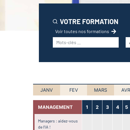
VOTRE FORMATION
Voir toutes nos formations
JANV
FEV
MARS
AVR
MANAGEMENT
1
2
3
4
5
Managers : aidez-vous
de l’IA !