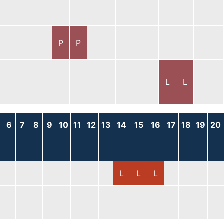
P
P
L
L
6
7
8
9
10
11
12
13
14
15
16
17
18
19
20
L
L
L