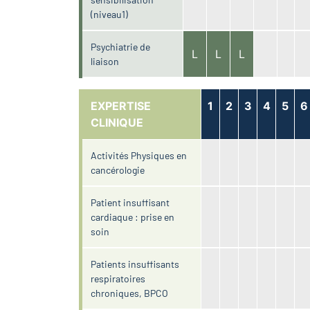
(niveau1)
Psychiatrie de
L
L
L
liaison
EXPERTISE
1
2
3
4
5
6
CLINIQUE
Activités Physiques en
cancérologie
Patient insuffisant
cardiaque : prise en
soin
Patients insuffisants
respiratoires
chroniques, BPCO