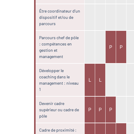
Être coordinateur d’un
dispositif et/ou de
parcours
Parcours chef de pôle
: compétences en
P
P
gestion et
management
Développer le
coaching dans le
L
L
management : niveau
1
Devenir cadre
P
P
P
supérieur ou cadre de
pôle
Cadre de proximité :