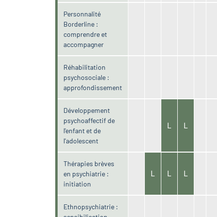
Personnalité
Borderline :
comprendre et
accompagner
Réhabilitation
psychosociale :
approfondissement
Développement
psychoaffectif de
L
L
l'enfant et de
l'adolescent
Thérapies brèves
L
L
L
en psychiatrie :
initiation
Ethnopsychiatrie :
sensibilisation