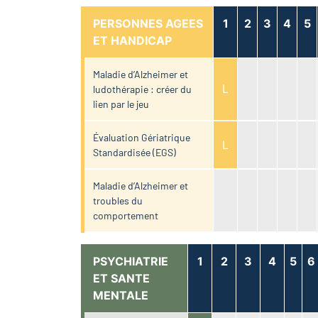
PERSONNES AGEES
1
2
3
4
5
ET HANDICAP
Maladie d’Alzheimer et
L
ludothérapie : créer du
lien par le jeu
Évaluation Gériatrique
L
Standardisée (EGS)
Maladie d’Alzheimer et
troubles du
comportement
PSYCHIATRIE
1
2
3
4
5
6
ET SANTE
MENTALE