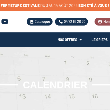
FERMETURE
ESTIVALE
BON
ÉTÉ
À
VOUS
!
Catalogue
04 72 66 20 30
Mon
NOS OFFRES
LE GRIEPS
CALENDRIER