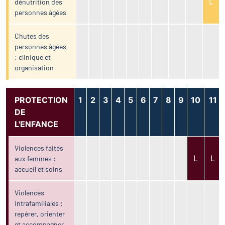
L
dénutrition des
personnes âgées
Chutes des
personnes âgées
: clinique et
organisation
PROTECTION
1
2
3
4
5
6
7
8
9
10
11
DE
L'ENFANCE
Violences faites
L
L
aux femmes :
accueil et soins
Violences
intrafamiliales :
repérer, orienter
et accompagner