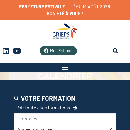
6
FERMETURE
ESTIVALE
BON
ÉTÉ
À
VOUS
!
Mon Extranet
CALENDRIER
VOTRE FORMATION
Voir toutes nos formations