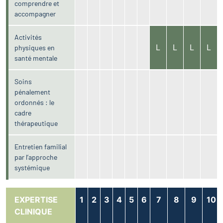
comprendre et
accompagner
Activités
L
L
L
L
physiques en
santé mentale
Soins
pénalement
ordonnés : le
cadre
thérapeutique
Entretien familial
par l’approche
systémique
EXPERTISE
1
2
3
4
5
6
7
8
9
10
CLINIQUE