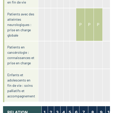
en fin de vie
Patients avec des
atteintes
P
P
P
neurologiques :
prise en charge
globale
Patients en
cancérologie :
connaissances et
prise en charge
Enfants et
adolescents en
fin de vie : soins
palliatifs et
accompagnement
RELATION,
1
2
3
4
5
6
7
8
9
10