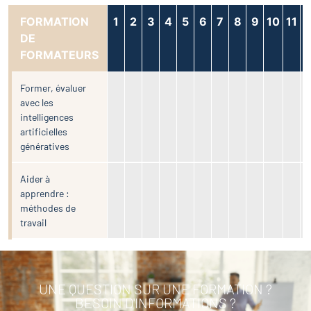
FORMATION
1
2
3
4
5
6
7
8
9
10
11
1
DE
FORMATEURS
Former, évaluer
avec les
intelligences
artificielles
génératives
Aider à
apprendre :
méthodes de
travail
UNE QUESTION SUR UNE FORMATION ?
BESOIN D'INFORMATIONS ?