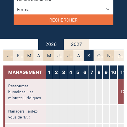
RECHERCHER
2026
2027
JANV
FEV
MARS
AVRIL
MAI
JUIN
JUIL
AOUT
SEPT
OCT
NOV
DEC
MANAGEMENT
1
2
3
4
5
6
7
8
9
10
11
Ressources
D
humaines : les
minutes juridiques
Managers : aidez-
vous de l’IA !