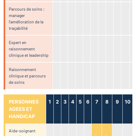
Parcours de soins :
manager
l'amélioration de la
traçabilité
Expert en
raisonnement
clinique et leadership
Raisonnement
clinique et parcours
de soins
PERSONNES
1
2
3
4
5
6
7
8
9
10
AGEES ET
HANDICAP
Aide-soignant