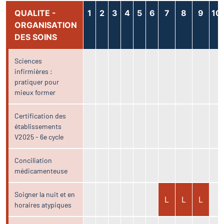
QUALITE -
1
2
3
4
5
6
7
8
9
10
ORGANISATION
DES SOINS
Sciences
infirmières :
pratiquer pour
mieux former
Certification des
établissements
V2025 - 6e cycle
Conciliation
médicamenteuse
Soigner la nuit et en
L
L
L
horaires atypiques