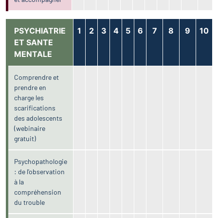
PSYCHIATRIE
1
2
3
4
5
6
7
8
9
10
ET SANTE
MENTALE
Comprendre et
prendre en
charge les
scarifications
des adolescents
(webinaire
gratuit)
Psychopathologie
: de l'observation
à la
compréhension
du trouble