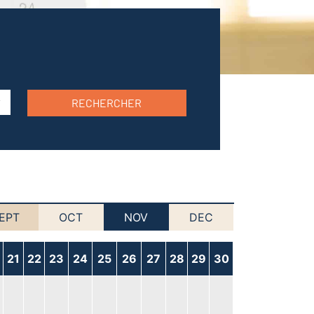
RECHERCHER
EPT
OCT
NOV
DEC
21
22
23
24
25
26
27
28
29
30