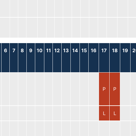
6
7
8
9
10
11
12
13
14
15
16
17
18
19
2
P
P
L
L