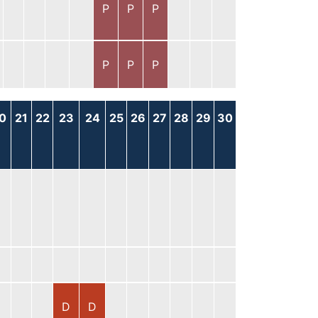
P
P
P
P
P
P
0
21
22
23
24
25
26
27
28
29
30
D
D