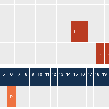
L
L
L
5
6
7
8
9
10
11
12
13
14
15
16
17
18
19
D