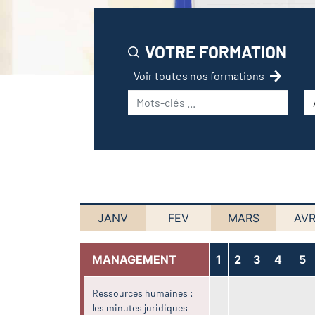
VOTRE FORMATION
Voir toutes nos formations
JANV
FEV
MARS
AVR
MANAGEMENT
1
2
3
4
5
Ressources humaines :
les minutes juridiques