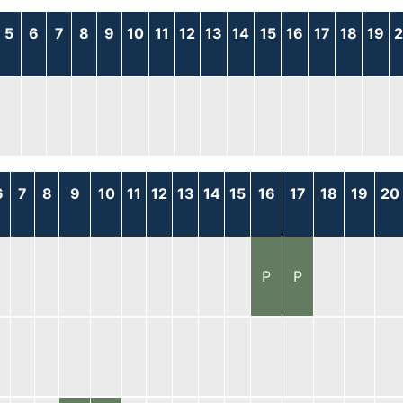
5
6
7
8
9
10
11
12
13
14
15
16
17
18
19
6
7
8
9
10
11
12
13
14
15
16
17
18
19
20
P
P