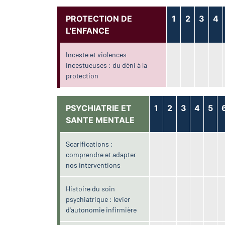
PROTECTION DE
1
2
3
4
L'ENFANCE
Inceste et violences
incestueuses : du déni à la
protection
PSYCHIATRIE ET
1
2
3
4
5
SANTE MENTALE
Scarifications :
comprendre et adapter
nos interventions
Histoire du soin
psychiatrique : levier
d'autonomie infirmière