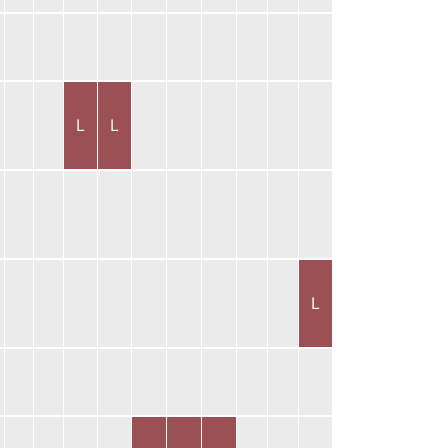
L
L
L