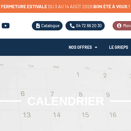
3
A
U
FERMETURE
ESTIVALE
1
4
A
O
Û
T
2
0
2
6
BON
ÉTÉ
À
VOUS
!
Catalogue
04 72 66 20 30
Mon
NOS OFFRES
LE GRIEPS
CALENDRIER