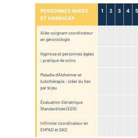
PERSONNES AGEES
1
2
3
4
ET HANDICAP
Aide-soignant coordinateur
en gérontologie
Hypnose et personnes âgées
: pratique de soins
Maladie d’Alzheimer et
ludothérapie : créer du lien
par le jeu
Évaluation Gériatrique
Standardisée (EGS)
Infirmier coordinateur en
EHPAD et SAD