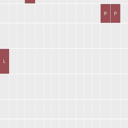
P
P
L