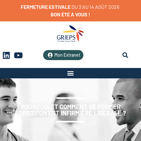
FERMETURE
ESTIVALE
D
U
3
A
U
1
4
A
O
Û
T
2
0
2
6
BON
ÉTÉ
À
VOUS
!
Mon Extranet
POURQUOI ET COMMENT SE FORMER
LORSQU’ON EST INFIRMIÈRE LIBÉRALE ?