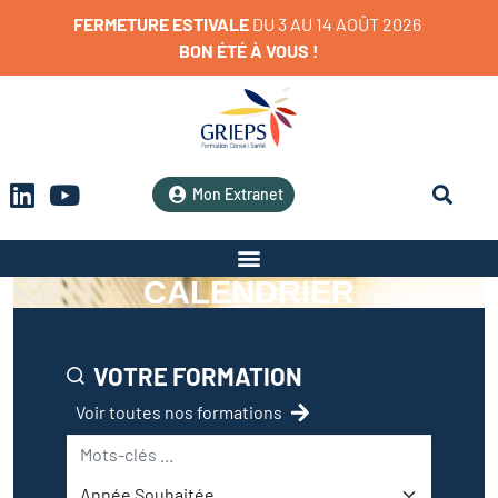
FERMETURE
ESTIVALE
D
U
3
A
U
1
4
A
O
Û
T
2
0
2
6
BON
ÉTÉ
À
VOUS
!
Mon Extranet
CALENDRIER
VOTRE FORMATION
Voir toutes nos formations