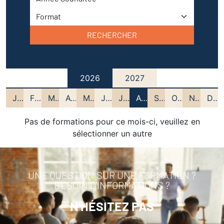
RECHERCHER
2026
2027
JANV
FEV
MARS
AVRIL
MAI
JUIN
JUIL
AOUT
SEPT
OCT
NOV
DEC
Pas de formations pour ce mois-ci, veuillez en
sélectionner un autre
UNE QUESTION SUR UNE FORMATION ?
BESOIN D'INFORMATIONS ?
N'HÉSITEZ PAS