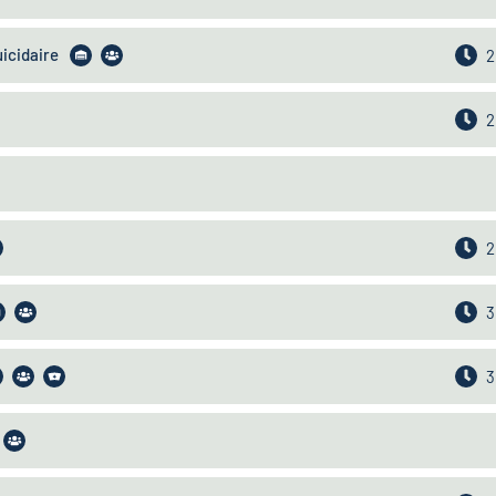
uicidaire
2
2
2
3
3