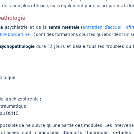
 de façon plus efficace, mais également pour se préparer à la fo
pathologie
la p
sychiatrie et de la
santé mentale
(
entretien d’accueil infi
lité borderline
…) sont des formations courtes qui abordent un se
sychopathologie
dure 12 jours et balaie tous les troubles du
linique ;
e la schizophrénie ;
-traumatique ;
 du DSM 5.
t possible de ne suivre qu’une partie des modules. Les interven
ilisées sont composées d’apports théoriques, d’études d