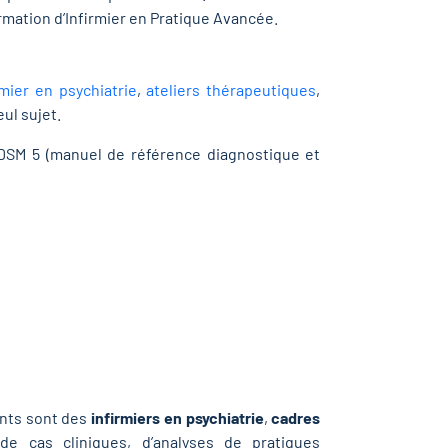
rmation d’Infirmier en Pratique Avancée.
rmier en psychiatrie
,
ateliers thérapeutiques
,
ul sujet.
 DSM 5 (manuel de référence diagnostique et
ants sont des
infirmiers en psychiatrie
,
cadres
e cas cliniques, d’analyses de pratiques