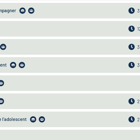
ompagner
3
1
3
ment
3
2
 l'adolescent
2