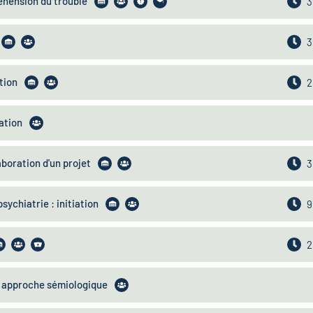
éhension du trouble
3
3
tion
2
ation
aboration d'un projet
3
sychiatrie : initiation
9
2
, approche sémiologique