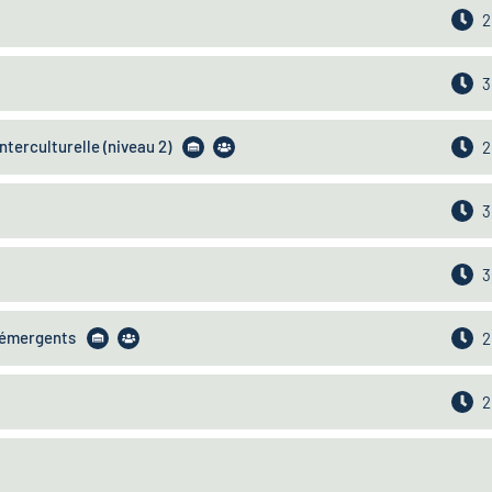
2
3
nterculturelle (niveau 2)
2
3
3
s émergents
2
2