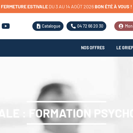
FERMETURE
ESTIVALE
D
U
3
A
U
1
4
A
O
Û
T
2
0
2
6
BON
ÉTÉ
À
VOUS
!
Catalogue
04 72 66 20 30
Mon
NOS OFFRES
LE GRIE
ALE : FORMATION PSYCH