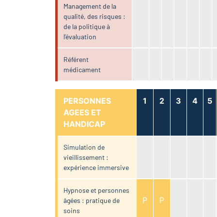
Management de la
qualité, des risques :
de la politique à
l'évaluation
Référent
médicament
PERSONNES
1
2
3
4
5
AGEES ET
HANDICAP
Simulation de
vieillissement :
expérience immersive
Hypnose et personnes
P
P
âgées : pratique de
soins