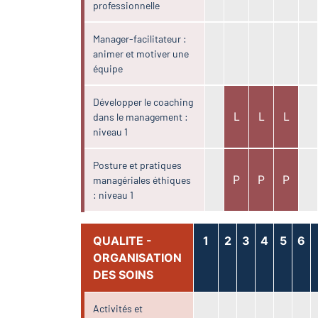
professionnelle
Manager-facilitateur :
animer et motiver une
équipe
Développer le coaching
L
L
L
dans le management :
niveau 1
Posture et pratiques
P
P
P
managériales éthiques
: niveau 1
QUALITE -
1
2
3
4
5
6
ORGANISATION
DES SOINS
Activités et