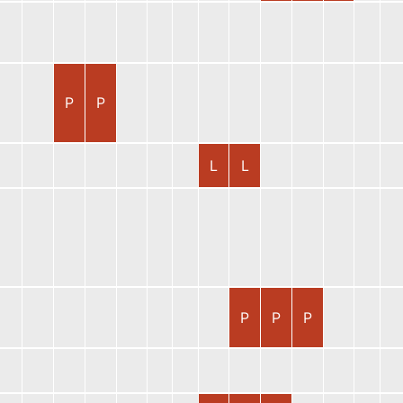
P
P
L
L
P
P
P