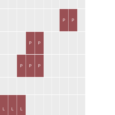
P
P
P
P
P
P
P
L
L
L