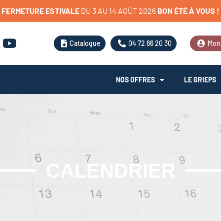
FERMETURE
ESTIVALE
D
U
3
A
U
1
4
A
O
Û
T
2
0
2
6
BON
ÉTÉ
À
VOUS
!
Catalogue
04 72 66 20 30
Mon
NOS OFFRES
LE GRIEPS
CALENDRIER