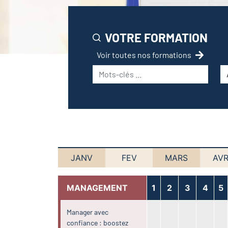
VOTRE FORMATION
Voir toutes nos formations
JANV
FEV
MARS
AVR
MANAGEMENT
1
2
3
4
5
Manager avec
confiance : boostez