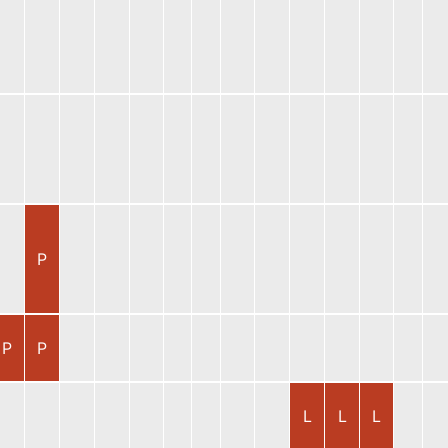
P
P
P
L
L
L