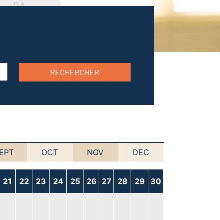
RECHERCHER
EPT
OCT
NOV
DEC
21
22
23
24
25
26
27
28
29
30