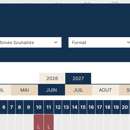
2026
2027
IL
MAI
JUIN
JUIL
AOUT
S
6
7
8
9
10
11
12
13
14
15
16
17
18
19
20
L
L