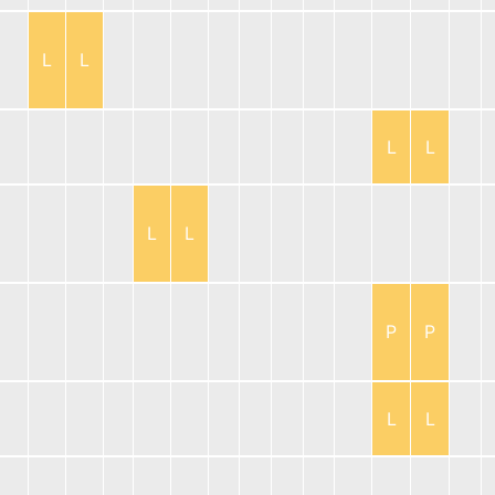
L
L
L
L
L
L
P
P
L
L