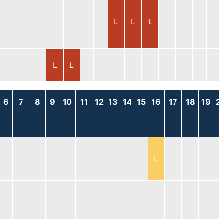
L
L
L
L
L
6
7
8
9
10
11
12
13
14
15
16
17
18
19
L