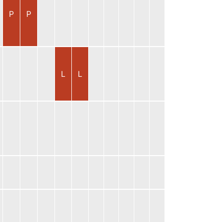
P
P
L
L